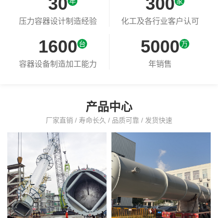
30
300
年
家
+
+
压力容器设计制造经验
化工及各行业客户认可
1600
5000
台
万
+
+
容器设备制造加工能力
年销售
产品中心
厂家直销 / 寿命长久 / 品质可靠 / 发货快速